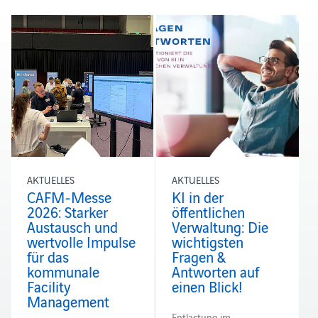
AKTUELLES
AKTUELLES
CAFM-Messe
KI in der
2026: Starker
öffentlichen
Austausch und
Verwaltung: Die
wertvolle Impulse
wichtigsten
für das
Fragen &
kommunale
Antworten auf
Facility
einen Blick!
Management
Entlastung im