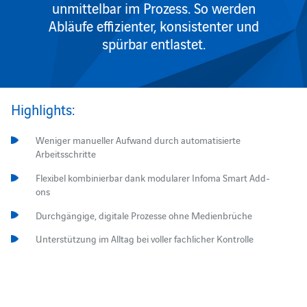
unmittelbar im Prozess. So werden
Abläufe effizienter, konsistenter und
spürbar entlastet.
Highlights:
Weniger manueller Aufwand durch automatisierte
Arbeitsschritte
Flexibel kombinierbar dank modularer Infoma Smart Add-
ons
Durchgängige, digitale Prozesse ohne Medienbrüche
Unterstützung im Alltag bei voller fachlicher Kontrolle