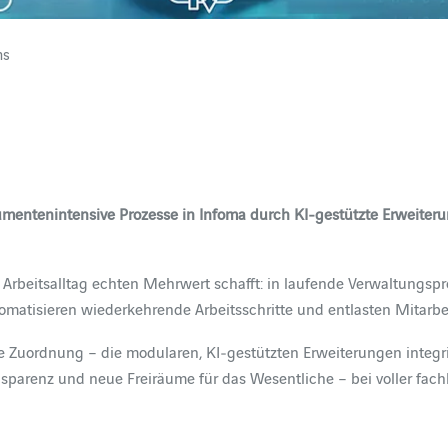
ns
entenintensive Prozesse in Infoma durch KI‑gestützte Erweiterun
m Arbeitsalltag echten Mehrwert schafft: in laufende Verwaltungspr
omatisieren wiederkehrende Arbeitsschritte und entlasten Mitarbe
 Zuordnung – die modularen, KI‑gestützten Erweiterungen integri
ansparenz und neue Freiräume für das Wesentliche – bei voller fachl