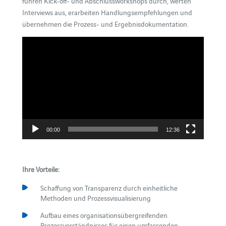
führen Kick-off- und Abschlussworkshops durch, werten
Interviews aus, erarbeiten Handlungsempfehlungen und
übernehmen die Prozess- und Ergebnisdokumentation.
Video-
Player
00:00
12:36
Ihre Vorteile:
Schaffung von Transparenz durch einheitliche
Methoden und Prozessvisualisierung
Aufbau eines organisationsübergreifenden
Prozessverständnisses für einen umfassenden