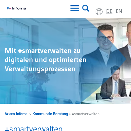
DE
EN
Mit #smartverwalten zu
digitalen und optimierten
Verwaltungsprozessen
Axians Infoma
>
Kommunale Beratung
> #smartverwalten
#smartverwalten