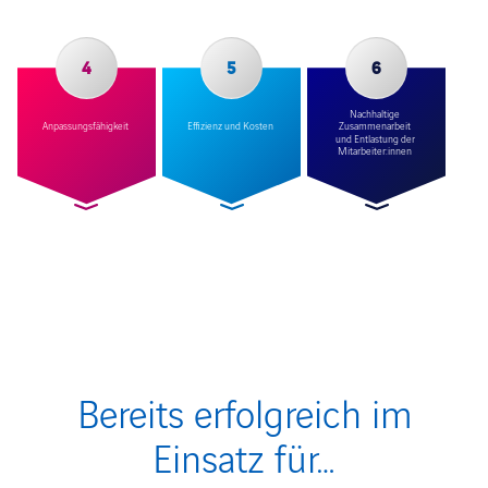
4
5
6
Nachhaltige
Anpassungsfähigkeit
Effizienz und Kosten
Zusammenarbeit
und Entlastung der
Mitarbeiter:innen
Bereits erfolgreich im
Einsatz für…