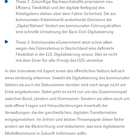
These 2: Zukünftige Nachwuchskräfte priorisieren neu.
Effizienz, Flexibilität und der digitale Reifegrad des
Arbeitgebers stehen über dem Faktor Sicherheit. Die am
kommunalen Arbeitsmarkt anstehende Dominanz der
„Digital Natives“ fordert von kommunalen Führungskräften
eine schnelle Umsetzung der Back-End-Digitalisierung
These 3: Kommunales eGovernment setzt schon allein
wegen des Föderalismus in Deutschland eine definierte
Flexibilität in der E2E-Digitalisierung voraus. Dies ist nicht
mit dem Einer-für-alle-Prinzip des OZG vereinbar.
In den Interviews mit Expert:innen des öffentlichen Sektors ließ sich
eines eindeutig erkennen: Sowohl die Digitalisierung des kommunalen
Sektors als auch die Diskussionen darüber sind noch lange nicht am
Ende angekommen. Dabei geht es nicht nur um das Zusammenspiel
zwischen Bund, Ländern und Kommunen. Sondern vor allem auch um
viele offene Fragen und Herausforderungen innerhalb der
Verwaltungen, die der ganzheitlichen, digitalen Transformation
entgegenstehen. Im dritten und letzten Thesenpapier dieser Reihe
ändern wir die Blickrichtung und diskutieren, was eine digitalisierte
Modellkommune in Zukunft mitbringen sollte.