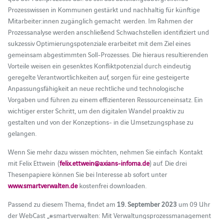
Prozesswissen in Kommunen gestärkt und nachhaltig für künftige
Mitarbeiter:innen zugänglich gemacht werden. Im Rahmen der
Prozessanalyse werden anschließend Schwachstellen identifiziert und
sukzessiv Optimierungspotenziale erarbeitet mit dem Ziel eines
gemeinsam abgestimmten Soll-Prozesses. Die hieraus resultierenden
Vorteile weisen ein gesenktes Konfliktpotenzial durch eindeutig
geregelte Verantwortlichkeiten auf, sorgen für eine gesteigerte
Anpassungsfähigkeit an neue rechtliche und technologische
Vorgaben und führen zu einem effizienteren Ressourceneinsatz. Ein
wichtiger erster Schritt, um den digitalen Wandel proaktiv zu
gestalten und von der Konzeptions- in die Umsetzungsphase zu
gelangen.
Wenn Sie mehr dazu wissen möchten, nehmen Sie einfach Kontakt
mit Felix Ettwein (
felix.ettwein@axians-infoma.de
) auf. Die drei
Thesenpapiere können Sie bei Interesse ab sofort unter
www.smartverwalten.de
kostenfrei downloaden.
Passend zu diesem Thema, findet am
19. September 2023
um 09 Uhr
der WebCast „#smartverwalten: Mit Verwaltungsprozessmanagement