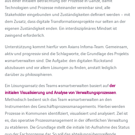
aus einer initialen Betrachtung der Prozesse in Gänze, damit
Technologien und Prozesse miteinander vereinbar sind, alle
Stakeholder eingebunden und Zuständigkeiten definiert werden – mit
dem Zusatz, dass digitale Transformationsprojekte nur selten an der
eigenen Zuständigkeit enden. Ein interdisziplinäres Mindset ist
zwingend erforderlich.
Unterstützung kommt hierfür vom Axians Infoma-Team. Gemeinsam,
aktiv und progressiv sind die Schlagworte, die Grundlage des Projekts
#smartverwalten sind. Die Aufgabe: den digitalen Rückstand
abzubauen und vor allem Lösungen zu finden, anstatt lediglich
darüber zu philosophieren.
Ein Lösungsansatz des Teams #smartverwalten basiert auf
der
initialen Visualisierung und Analyse von Verwaltungsprozessen
.
Methodisch bedient sich das Team #smartverwalten an den
Instrumenten des Geschäftsprozessmanagements. Hierbei werden
Prozesse in Kommunen identifiziert, visualisiert und analysiert. Ziel ist
es, das operative Prozessmanagement in der öffentlichen Verwaltung
zu etablieren. Die Grundlage stellt die initiale Ist-Aufnahme des Status
quo der Fachprozesse dar. So soll das abteilungsübergreifende