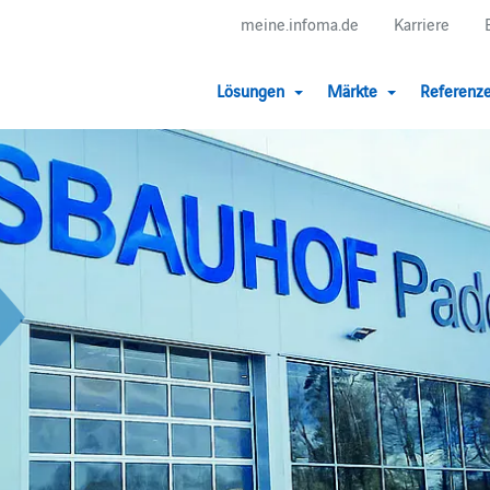
meine.infoma.de
Karriere
Lösungen
Märkte
Referenz