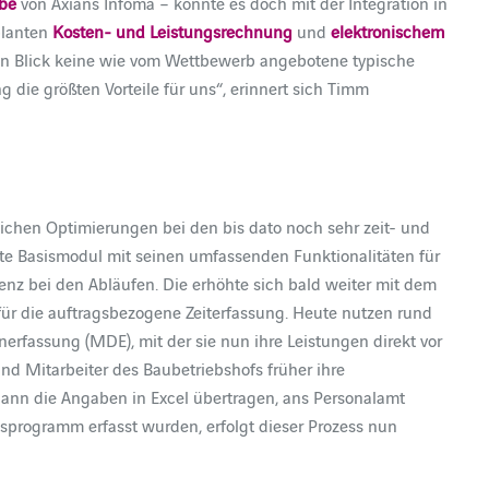
be
von Axians Infoma – konnte es doch mit der Integration in
planten
Kosten- und Leistungsrechnung
und
elektronischem
en Blick keine wie vom Wettbewerb angebotene typische
g die größten Vorteile für uns“, erinnert sich Timm
tlichen Optimierungen bei den bis dato noch sehr zeit- und
zte Basismodul mit seinen umfassenden Funktionalitäten für
enz bei den Abläufen. Die erhöhte sich bald weiter mit dem
für die auftragsbezogene Zeiterfassung. Heute nutzen rund
rfassung (MDE), mit der sie nun ihre Leistungen direkt vor
d Mitarbeiter des Baubetriebshofs früher ihre
nn die Angaben in Excel übertragen, ans Personalamt
programm erfasst wurden, erfolgt dieser Prozess nun