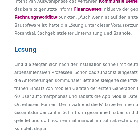
intensiven Auswahlphase das Verfahren
Kommunale Betrie
das bereits genutzte Infoma
Finanzwesen
inklusive der ge
Rechnungsworkflow
punkten. „Auch wenn es auf den erst
Bausoftware ist, hatte die Lösung unter dieser Voraussetzun
Rosenthal, Sachgebietsleiter Unterhaltung und Bauhöfe.
Lösung
Und die zeigten sich nach der Installation schnell mit deu
arbeitsintensiven Prozessen. Schon das zunächst eingeset
die Anforderungen kommunaler Betriebe steigerte die Effizi
frühen Einsatz von mobilen Geräten der ersten Generation 
40 User auf Smartphones und Tablets die App Mobile Datene
Ort erfassen können. Denn während die Mitarbeiterinnen un
Gesamtstundenzahl in Schriftform gesammelt haben und da
geleitet und dort noch einmal manuell im Lohnabrechnungs
komplett digital.