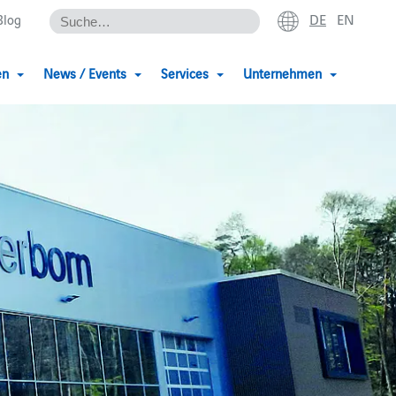
DE
EN
Blog
en
News / Events
Services
Unternehmen