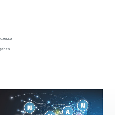
rozesse
fgaben