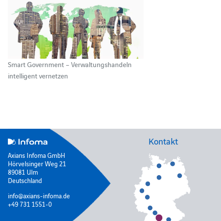
Smart Government – Verwaltungshandeln
intelligent vernetzen
Kontakt
Axians Infoma GmbH
Hörvelsinger Weg 21
89081 Ulm
Deutschland
info@axians-infoma.de
+49 731 1551-0