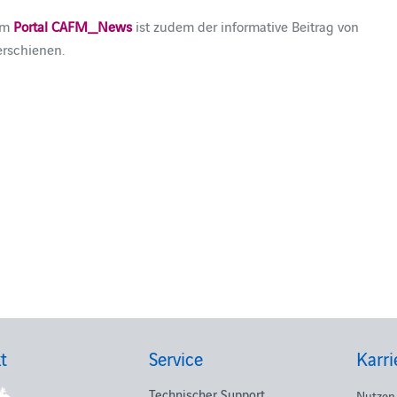
dem
Portal CAFM_News
ist zudem der informative Beitrag von
rschienen.
t
Service
Karri
Technischer Support
Nutzen 