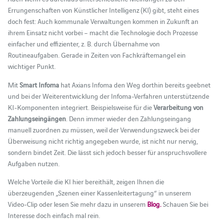
Errungenschaften von Künstlicher Intelligenz (KI) gibt, steht eines
doch fest: Auch kommunale Verwaltungen kommen in Zukunft an
ihrem Einsatz nicht vorbei – macht die Technologie doch Prozesse
einfacher und effizienter, z. B. durch Übernahme von
Routineaufgaben. Gerade in Zeiten von Fachkräftemangel ein
wichtiger Punkt.
Mit
Smart Infoma
hat Axians Infoma den Weg dorthin bereits geebnet
und bei der Weiterentwicklung der Infoma-Verfahren unterstützende
KI-Komponenten integriert. Beispielsweise für die
Verarbeitung von
Zahlungseingängen
. Denn immer wieder den Zahlungseingang
manuell zuordnen zu müssen, weil der Verwendungszweck bei der
Überweisung nicht richtig angegeben wurde, ist nicht nur nervig,
sondern bindet Zeit. Die lässt sich jedoch besser für anspruchsvollere
Aufgaben nutzen.
Welche Vorteile die KI hier bereithält, zeigen Ihnen die
überzeugenden „Szenen einer Kassenleitertagung“ in unserem
Video-Clip oder lesen Sie mehr dazu in unserem
Blog.
Schauen Sie bei
Interesse doch einfach mal rein.