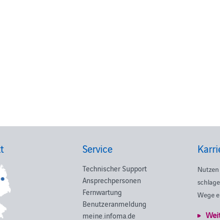
t
Service
Karri
Technischer Support
Nutzen 
Ansprechpersonen
schlage
Fernwartung
Wege e
Benutzeranmeldung
Wei
meine.infoma.de