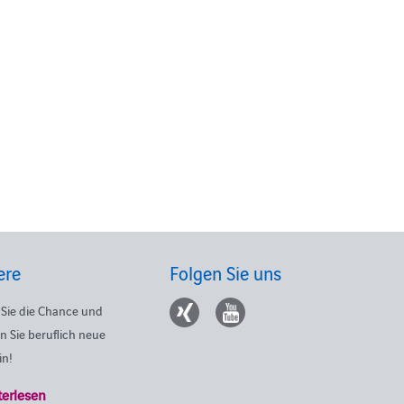
ere
Folgen Sie uns
Sie die Chance und
n Sie beruflich neue
in!
terlesen