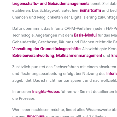
Liegenschafts- und Gebäudemanagements
bereit. Ziel da
etablieren. Das Schlagwort lautet hier
#smartcafm
und bede
Chancen und Möglichkeiten der Digitalisierung zukunftsge
Dafür übernimmt das Infoma CAFM-Verfahren jeden FM-Proz
Technologie. Angefangen mit dem
Basis-Modul
für das Ma
Gebäudeteile, Geschosse, Räume und Flächen reicht die 
Verwaltung der Grundstücksgeschäfte
. Als wichtigste Ke
Betreiberverantwortung
,
Maßnahmenmanagement
und
En
Zusätzlich punktet das Fachverfahren mit einem absoluten
und Rechnungsbearbeitung erfolgt bei Nutzung des
Infom
abgebildet. Das ist nicht nur transparent und nachvollziehb
In unseren
Insights-Videos
führen wir Sie mit detaillierte
die Prozesse.
Wer lieber nachlesen möchte, findet alles Wissenswerte 
unserer
Broschüre
– zusammengestellt auf 28 Seiten.