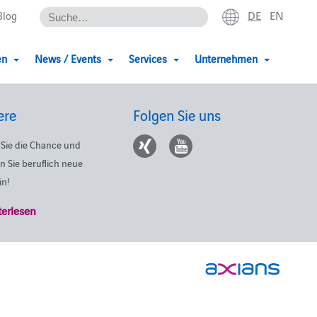
DE
EN
Blog
en
News / Events
Services
Unternehmen
ere
Folgen Sie uns
Sie die Chance und
n Sie beruflich neue
in!
terlesen