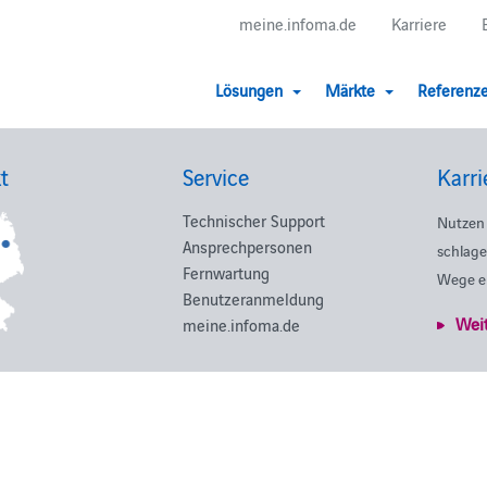
meine.infoma.de
Karriere
Lösungen
Märkte
Referenz
t
Service
Karri
Technischer Support
Nutzen 
Ansprechpersonen
schlage
Fernwartung
Wege e
Benutzeranmeldung
Wei
meine.infoma.de