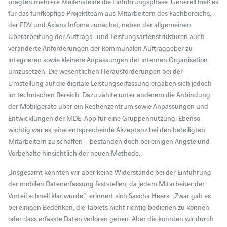
prägten mehrere Meilensteine die Einführungsphase. Generell hieß es
für das fünfköpfige Projektteam aus Mitarbeitern des Fachbereichs,
der EDV und Axians Infoma zunächst, neben der allgemeinen
Überarbeitung der Auftrags- und Leistungsartenstrukturen auch
veränderte Anforderungen der kommunalen Auftraggeber zu
integrieren sowie kleinere Anpassungen der internen Organisation
umzusetzen. Die wesentlichen Herausforderungen bei der
Umstellung auf die digitale Leistungserfassung ergaben sich jedoch
im technischen Bereich. Dazu zählte unter anderem die Anbindung
der Mobilgeräte über ein Rechenzentrum sowie Anpassungen und
Entwicklungen der MDE-App für eine Gruppennutzung. Ebenso
wichtig war es, eine entsprechende Akzeptanz bei den beteiligten
Mitarbeitern zu schaffen – bestanden doch bei einigen Ängste und
Vorbehalte hinsichtlich der neuen Methode.
„Insgesamt konnten wir aber keine Widerstände bei der Einführung
der mobilen Datenerfassung feststellen, da jedem Mitarbeiter der
Vorteil schnell klar wurde“, erinnert sich Sascha Heers. „Zwar gab es
bei einigen Bedenken, die Tablets nicht richtig bedienen zu können
oder dass erfasste Daten verloren gehen. Aber die konnten wir durch