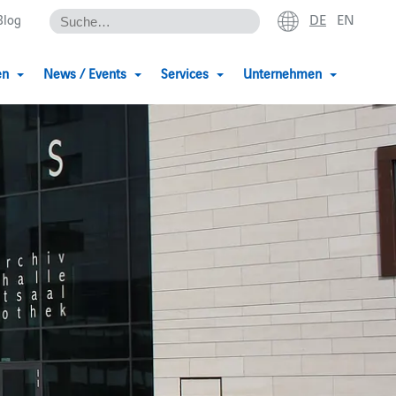
DE
EN
Blog
en
News / Events
Services
Unternehmen