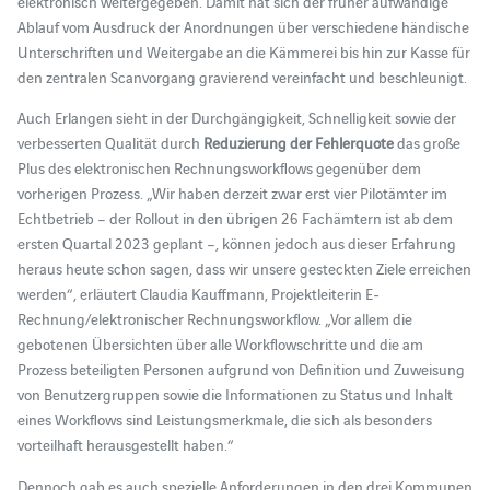
elektronisch weitergegeben. Damit hat sich der früher aufwändige
Ablauf vom Ausdruck der Anordnungen über verschiedene händische
Unterschriften und Weitergabe an die Kämmerei bis hin zur Kasse für
den zentralen Scanvorgang gravierend vereinfacht und beschleunigt.
Auch Erlangen sieht in der Durchgängigkeit, Schnelligkeit sowie der
verbesserten Qualität durch
Reduzierung der Fehlerquote
das große
Plus des elektronischen Rechnungsworkflows gegenüber dem
vorherigen Prozess. „Wir haben derzeit zwar erst vier Pilotämter im
Echtbetrieb – der Rollout in den übrigen 26 Fachämtern ist ab dem
ersten Quartal 2023 geplant –, können jedoch aus dieser Erfahrung
heraus heute schon sagen, dass wir unsere gesteckten Ziele erreichen
werden“, erläutert Claudia Kauffmann, Projektleiterin E-
Rechnung/elektronischer Rechnungsworkflow. „Vor allem die
gebotenen Übersichten über alle Workflowschritte und die am
Prozess beteiligten Personen aufgrund von Definition und Zuweisung
von Benutzergruppen sowie die Informationen zu Status und Inhalt
eines Workflows sind Leistungsmerkmale, die sich als besonders
vorteilhaft herausgestellt haben.“
Dennoch gab es auch spezielle Anforderungen in den drei Kommunen