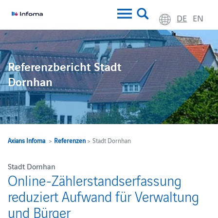
DE
EN
Referenzbericht Stadt
Dornhan
Axians Infoma
>
Referenzen
> Stadt Dornhan
Stadt Dornhan
Online-Zählerstandserfassung
reduziert Aufwand für Verwaltung
und Bürger