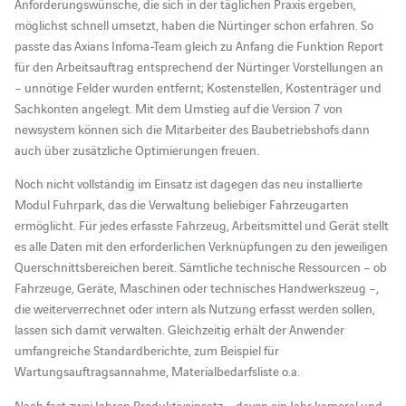
Anforderungswünsche, die sich in der täglichen Praxis ergeben,
möglichst schnell umsetzt, haben die Nürtinger schon erfahren. So
passte das Axians Infoma-Team gleich zu Anfang die Funktion Report
für den Arbeitsauftrag entsprechend der Nürtinger Vorstellungen an
– unnötige Felder wurden entfernt; Kostenstellen, Kostenträger und
Sachkonten angelegt. Mit dem Umstieg auf die Version 7 von
newsystem können sich die Mitarbeiter des Baubetriebshofs dann
auch über zusätzliche Optimierungen freuen.
Noch nicht vollständig im Einsatz ist dagegen das neu installierte
Modul Fuhrpark, das die Verwaltung beliebiger Fahrzeugarten
ermöglicht. Für jedes erfasste Fahrzeug, Arbeitsmittel und Gerät stellt
es alle Daten mit den erforderlichen Verknüpfungen zu den jeweiligen
Querschnittsbereichen bereit. Sämtliche technische Ressourcen – ob
Fahrzeuge, Geräte, Maschinen oder technisches Handwerkszeug –,
die weiterverrechnet oder intern als Nutzung erfasst werden sollen,
lassen sich damit verwalten. Gleichzeitig erhält der Anwender
umfangreiche Standardberichte, zum Beispiel für
Wartungsauftragsannahme, Materialbedarfsliste o.a.
Nach fast zwei Jahren Produktiveinsatz – davon ein Jahr kameral und