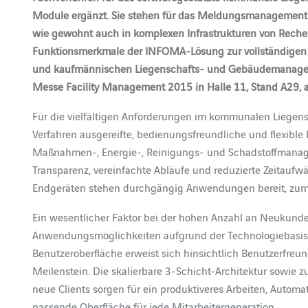
Module ergänzt. Sie stehen für das Meldungsmanagement u
wie gewohnt auch in komplexen Infrastrukturen von Reche
Funktionsmerkmale der INFOMA-Lösung zur vollständigen E
und kaufmännischen Liegenschafts- und Gebäudemanageme
Messe Facility Management 2015 in Halle 11, Stand A29, 
Für die vielfältigen Anforderungen im kommunalen Liege
Verfahren ausgereifte, bedienungsfreundliche und flexible
Maßnahmen-, Energie-, Reinigungs- und Schadstoffmanag
Transparenz, vereinfachte Abläufe und reduzierte Zeitaufw
Endgeräten stehen durchgängig Anwendungen bereit, zum 
Ein wesentlicher Faktor bei der hohen Anzahl an Neukun
Anwendungsmöglichkeiten aufgrund der Technologiebasis v
Benutzeroberfläche erweist sich hinsichtlich Benutzerfreu
Meilenstein. Die skalierbare 3-Schicht-Architektur sowie
neue Clients sorgen für ein produktiveres Arbeiten, Autom
passende Oberfläche für jede Mitarbeitergeneration.