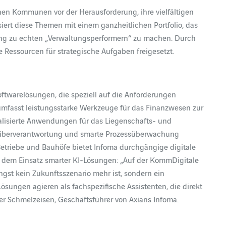
n Kommunen vor der Herausforderung, ihre vielfältigen
siert diese Themen mit einem ganzheitlichen Portfolio, das
ltung zu echten „Verwaltungsperformern“ zu machen. Durch
 Ressourcen für strategische Aufgaben freigesetzt.
Softwarelösungen, die speziell auf die Anforderungen
umfasst leistungsstarke Werkzeuge für das Finanzwesen zur
alisierte Anwendungen für das Liegenschafts- und
eiberverantwortung und smarte Prozessüberwachung
Betriebe und Bauhöfe bietet Infoma durchgängige digitale
 dem Einsatz smarter KI-Lösungen: „Auf der KommDigitale
ängst kein Zukunftsszenario mehr ist, sondern ein
Lösungen agieren als fachspezifische Assistenten, die direkt
ger Schmelzeisen, Geschäftsführer von Axians Infoma.