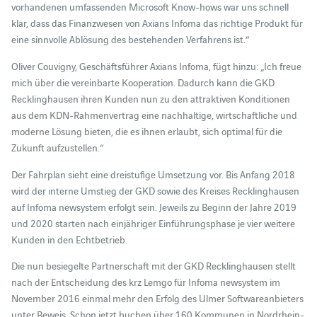
vorhandenen umfassenden Microsoft Know-hows war uns schnell
klar, dass das Finanzwesen von Axians Infoma das richtige Produkt für
eine sinnvolle Ablösung des bestehenden Verfahrens ist.“
Oliver Couvigny, Geschäftsführer Axians Infoma, fügt hinzu: „Ich freue
mich über die vereinbarte Kooperation. Dadurch kann die GKD
Recklinghausen ihren Kunden nun zu den attraktiven Konditionen
aus dem KDN-Rahmenvertrag eine nachhaltige, wirtschaftliche und
moderne Lösung bieten, die es ihnen erlaubt, sich optimal für die
Zukunft aufzustellen.“
Der Fahrplan sieht eine dreistufige Umsetzung vor. Bis Anfang 2018
wird der interne Umstieg der GKD sowie des Kreises Recklinghausen
auf Infoma newsystem erfolgt sein. Jeweils zu Beginn der Jahre 2019
und 2020 starten nach einjähriger Einführungsphase je vier weitere
Kunden in den Echtbetrieb.
Die nun besiegelte Partnerschaft mit der GKD Recklinghausen stellt
nach der Entscheidung des krz Lemgo für Infoma newsystem im
November 2016 einmal mehr den Erfolg des Ulmer Softwareanbieters
unter Beweis. Schon jetzt buchen über 160 Kommunen in Nordrhein-