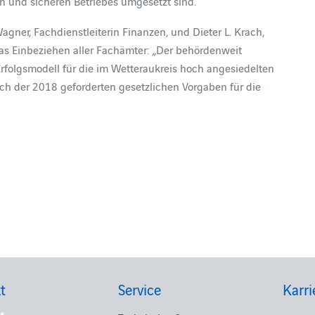
en und sicheren Betriebes umgesetzt sind.
agner, Fachdienstleiterin Finanzen, und Dieter L. Krach,
r das Einbeziehen aller Fachämter: „Der behördenweit
Erfolgsmodell für die im Wetteraukreis hoch angesiedelten
ich der 2018 geforderten gesetzlichen Vorgaben für die
t
Service
Karri