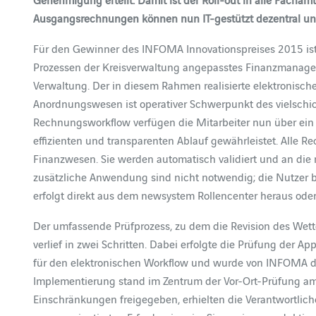
Ausgangsrechnungen können nun IT-gestützt dezentral und 
Für den Gewinner des INFOMA Innovationspreises 2015 ist
Prozessen der Kreisverwaltung angepasstes Finanzmanagem
Verwaltung. Der in diesem Rahmen realisierte elektronis
Anordnungswesen ist operativer Schwerpunkt des vielschic
Rechnungsworkflow verfügen die Mitarbeiter nun über ein ze
effizienten und transparenten Ablauf gewährleistet. Alle
Finanzwesen. Sie werden automatisch validiert und an die ric
zusätzliche Anwendung sind nicht notwendig; die Nutzer ble
erfolgt direkt aus dem newsystem Rollencenter heraus oder
Der umfassende Prüfprozess, zu dem die Revision des Wett
verlief in zwei Schritten. Dabei erfolgte die Prüfung der A
für den elektronischen Workflow und wurde von INFOMA d
Implementierung stand im Zentrum der Vor-Ort-Prüfung a
Einschränkungen freigegeben, erhielten die Verantwortlich