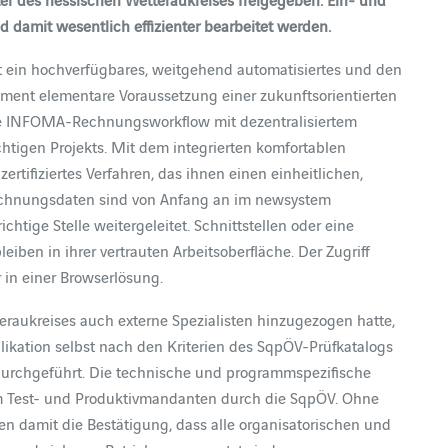
damit wesentlich effizienter bearbeitet werden.
 ein hochverfügbares, weitgehend automatisiertes und den
ent elementare Voraussetzung einer zukunftsorientierten
che INFOMA-Rechnungsworkflow mit dezentralisiertem
htigen Projekts. Mit dem integrierten komfortablen
rtifiziertes Verfahren, das ihnen einen einheitlichen,
 Rechnungsdaten sind von Anfang an im newsystem
htige Stelle weitergeleitet. Schnittstellen oder eine
iben in ihrer vertrauten Arbeitsoberfläche. Der Zugriff
 in einer Browserlösung.
eraukreises auch externe Spezialisten hinzugezogen hatte,
pplikation selbst nach den Kriterien des SqpÖV-Prüfkatalogs
urchgeführt. Die technische und programmspezifische
m Test- und Produktivmandanten durch die SqpÖV. Ohne
en damit die Bestätigung, dass alle organisatorischen und