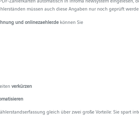
PDF-Zählerkarten automatisch in infoma newsystem eingelesen, de
Zählerständen müssen auch diese Angaben nur noch geprüft werde
hnung und onlinezaehler.de
können Sie
zeiten
verkürzen
omatisieren
hlerstandserfassung gleich über zwei große Vorteile: Sie spart inte