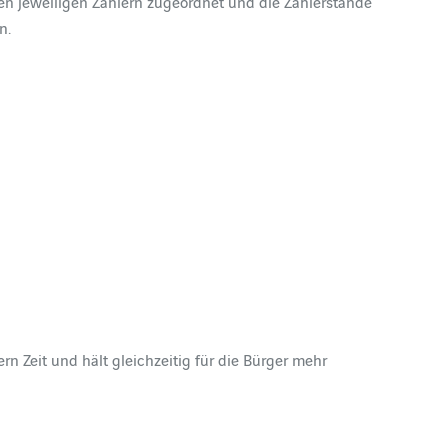
n jeweiligen Zählern zugeordnet und die Zählerstände
n.
rn Zeit und hält gleichzeitig für die Bürger mehr