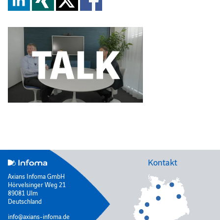
Kontakt
Axians Infoma GmbH
Hörvelsinger Weg 21
89081 Ulm
Deutschland
info@axians-infoma.de