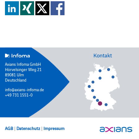
Kontakt
Axians Infoma GmbH
Hörvelsinger Weg 21
89081 Ulm
Deutschland
info@axians-infoma.de
+49 731 1551-0
AGB
|
Datenschutz
|
Impressum