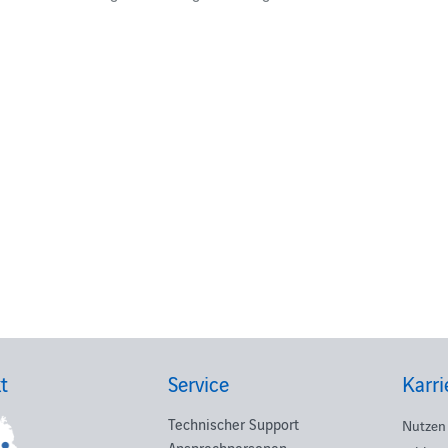
t
Service
Karri
Technischer Support
Nutzen 
Ansprechpersonen