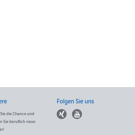
ere
Folgen Sie uns
Sie die Chance und
n Sie beruflich neue
in!