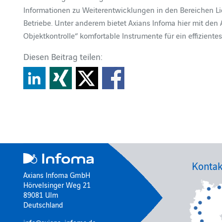
Informationen zu Weiterentwicklungen in den Bereiche
Betriebe. Unter anderem bietet Axians Infoma hier mit de
Objektkontrolle“ komfortable Instrumente für ein effiziente
Diesen Beitrag teilen:
Kontak
Axians Infoma GmbH
Hörvelsinger Weg 21
89081 Ulm
Deutschland