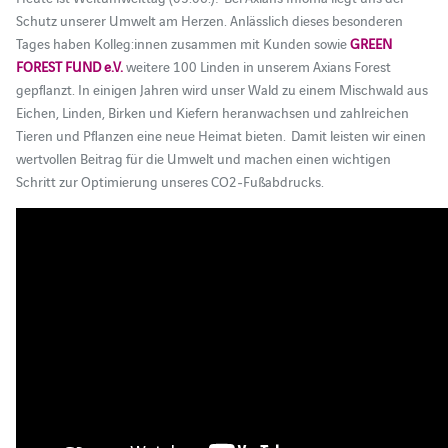
Schutz unserer Umwelt am Herzen. Anlässlich dieses besonderen
Tages haben Kolleg:innen zusammen mit Kunden sowie
GREEN
FOREST FUND e.V.
weitere 100 Linden in unserem Axians Forest
gepflanzt. In einigen Jahren wird unser Wald zu einem Mischwald aus
Eichen, Linden, Birken und Kiefern heranwachsen und zahlreichen
Tieren und Pflanzen eine neue Heimat bieten. Damit leisten wir einen
wertvollen Beitrag für die Umwelt und machen einen wichtigen
Schritt zur Optimierung unseres CO2-Fußabdrucks.