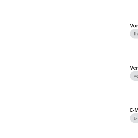
Vo
Ver
E-M