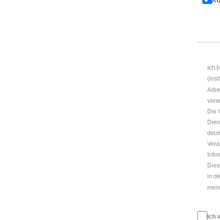
Ich 
(ins
Adre
vera
Die 
Dien
deut
Vera
Info
Dies
in d
mein
Ich 