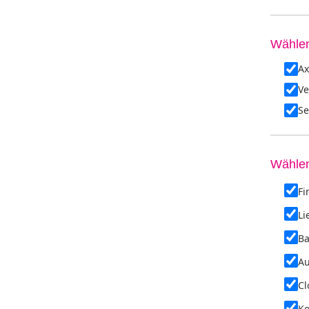
Wählen
Ax
Ve
Se
Wählen
Fi
Li
Ba
Au
Cl
K