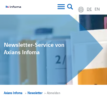
DE
EN
Newsletter-Service von
Axians Infoma
Axians Infoma
>
Newsletter
> Abmelden