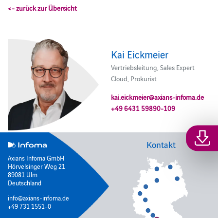
<- zurück zur Übersicht
Kai Eickmeier
Vertriebsleitung, Sales Expert
Cloud, Prokurist
kai.eickmeier@axians-infoma.de
+49 6431 59890-109
Kontakt
Axians Infoma GmbH
Hörvelsinger Weg 21
89081 Ulm
Deutschland
info@axians-infoma.de
+49 731 1551-0