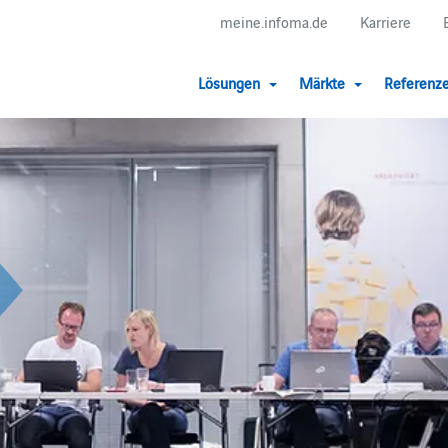
meine.infoma.de
Karriere
Lösungen
Märkte
Referenz