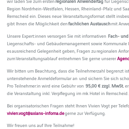
wir laden Sie zum ersten
regionalen Anwendertag
für Liegens
Region Nordrhein-Westfalen, Hessen, Rheinland-Pfalz und S
Remscheid ein. Dieses neue Veranstaltungsformat stellt insb
gibt Ihnen die Möglichkeit den
fachlichen Austausch
mit Anwe
Unsere Expert:innen versorgen Sie mit informativen
Fach- und 
Liegenschafts- und Gebäudemanagement sowie Kommunale Be
es ausreichend Gelegenheit geben, Fragen zu regionalen Anfor
zum Veranstaltungsablauf entnehmen Sie gerne unserer
Agen
Wir bitten um Beachtung, dass die Teilnehmerzahl begrenzt is
untenstehende Anmeldeformular an und sichern Sie sich schon
Pro Teilnehmer:in wird eine Gebühr von
95,00 € zzgl. MwSt.
er
die Veranstaltung inkl. Verpflegung im mk Hotel in Remscheid.
Bei organisatorischen Fragen steht Ihnen Vivien Vogt per Tel
vivien.vogt@axians-infoma.de
gerne zur Verfügung.
Wir freuen uns auf Ihre Teilnahme!