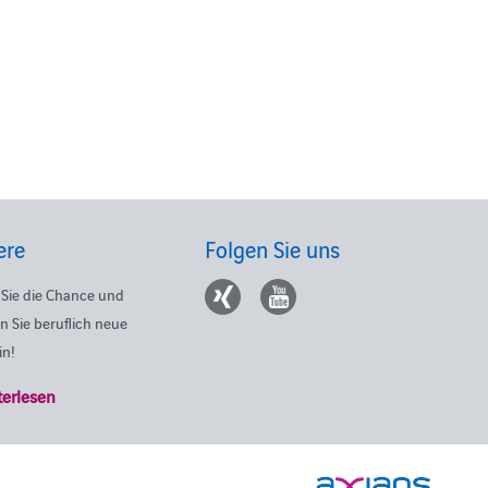
ere
Folgen Sie uns
Sie die Chance und
n Sie beruflich neue
in!
terlesen