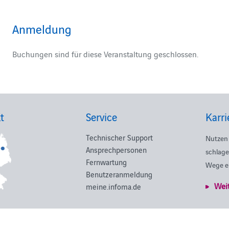
Anmeldung
Buchungen sind für diese Veranstaltung geschlossen.
t
Service
Karri
Technischer Support
Nutzen 
Ansprechpersonen
schlage
Fernwartung
Wege e
Benutzeranmeldung
Wei
meine.infoma.de