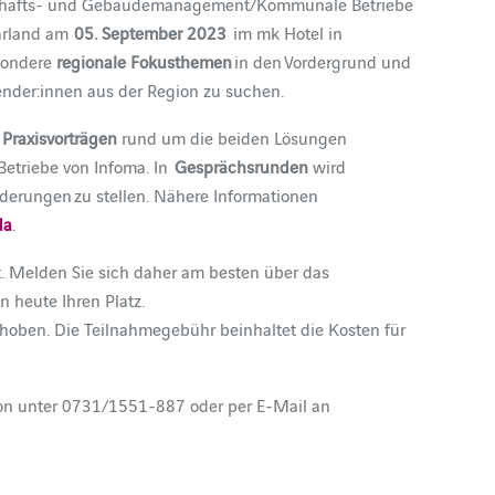
chafts- und Gebäudemanagement/Kommunale Betriebe
aarland am
05
. September 2023
im mk Hotel in
esondere
regionale Fokusthemen
in den Vordergrund und
nder:innen aus der Region zu suchen.
Praxisvorträgen
rund um die beiden Lösungen
triebe von Infoma. In
Gesprächsrunden
wird
derungen zu stellen. Nähere Informationen
da
.
t. Melden Sie sich daher am besten über das
 heute Ihren Platz.
hoben. Die Teilnahmegebühr beinhaltet die Kosten für
efon unter 0731/1551-887 oder per E-Mail an