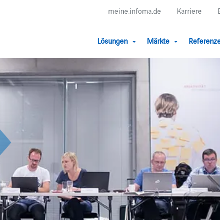
meine.infoma.de
Karriere
Lösungen
Märkte
Referenz