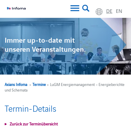
DE
EN
Immer up-to-date mit
unseren Veranstaltungen.
Axians Infoma
>
Termine
> LuGM Energiemanagement – Energieberichte
und Schemata
Termin-Details
Zurück zur Terminübersicht