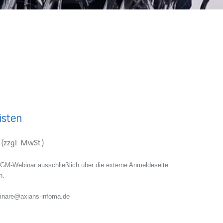
isten
 (zzgl. MwSt.)
uGM-Webinar ausschließlich über die externe Anmeldeseite
n.
minare@axians-infoma.de