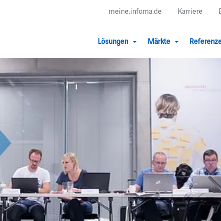
meine.infoma.de
Karriere
Lösungen
Märkte
Referenz