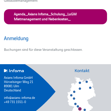
Gebäudemanagement
Agenda_Axians Infoma_Schulung_LuGM
Mietmanagement und Nebenkosten_
Anmeldung
Buchungen sind für diese Veranstaltung geschlossen.
Kontakt
Axians Infoma GmbH
Hörvelsinger Weg 21
89081 Ulm
Deutschland
info@axians-infoma.de
+49 731 1551-0