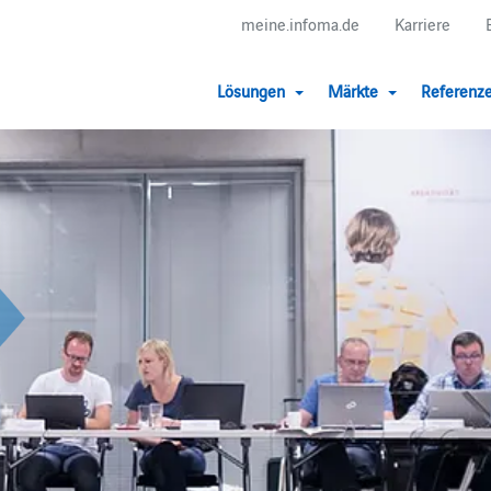
meine.infoma.de
Karriere
Lösungen
Märkte
Referenz