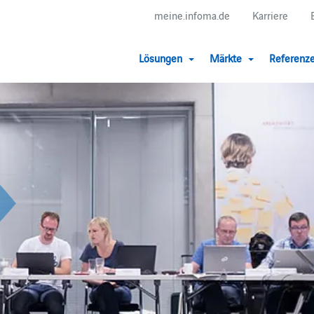
meine.infoma.de
Karriere
Lösungen
Märkte
Referenz