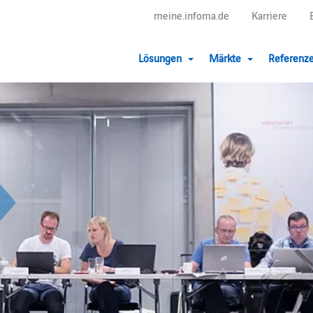
meine.infoma.de
Karriere
Lösungen
Märkte
Referenz