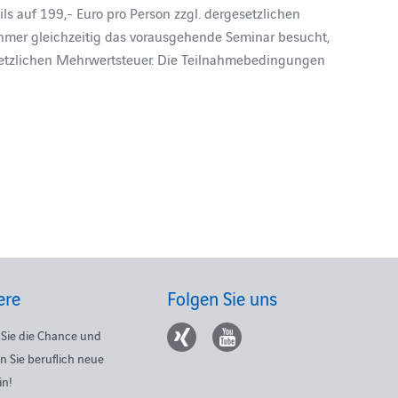
ls auf 199,- Euro pro Person zzgl. dergesetzlichen
hmer gleichzeitig das vorausgehende Seminar besucht,
esetzlichen Mehrwertsteuer. Die Teilnahmebedingungen
ere
Folgen Sie uns
Sie die Chance und
n Sie beruflich neue
in!