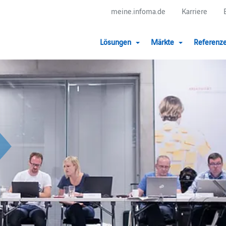
meine.infoma.de
Karriere
Lösungen
Märkte
Referenz