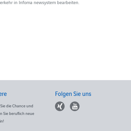
verkehr in Infoma newsystem bearbeiten.
ere
Folgen Sie uns
Sie die Chance und
n Sie beruflich neue
in!