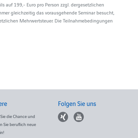
ls auf 199,- Euro pro Person zzgl. dergesetzlichen
hmer gleichzeitig das vorausgehende Seminar besucht,
esetzlichen Mehrwertsteuer. Die Teilnahmebedingungen
ere
Folgen Sie uns
Sie die Chance und
n Sie beruflich neue
in!