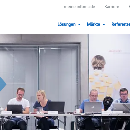
meine.infoma.de
Karriere
Lösungen
Märkte
Referenz