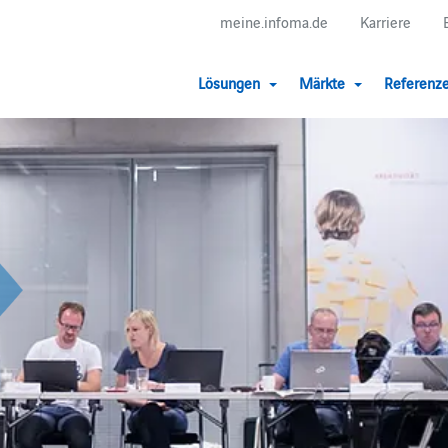
meine.infoma.de
Karriere
Lösungen
Märkte
Referenz