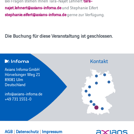
Bei Fragen stehen Ihnen Tara-Najet Lehnert
tara-
najet.lehnert@axians-infoma.de
und Stephanie Eifert
stephanie.eifert@axians-infoma.de
gerne zur Verfügung.
Die Buchung für diese Veranstaltung ist geschlossen.
Kontakt
Axians Infoma GmbH
Hörvelsinger Weg 21
89081 Ulm
Deutschland
info@axians-infoma.de
+49 731 1551-0
AGB
|
Datenschutz
|
Impressum