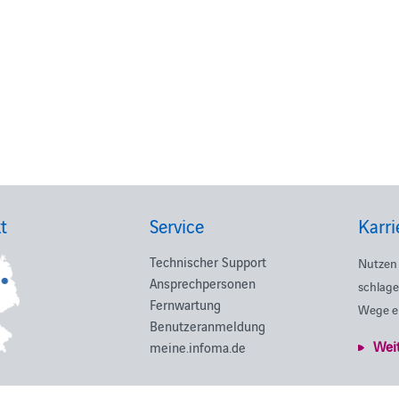
t
Service
Karri
Technischer Support
Nutzen 
Ansprechpersonen
schlage
Fernwartung
Wege e
Benutzeranmeldung
Wei
meine.infoma.de