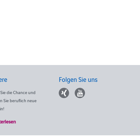
ere
Folgen Sie uns
Sie die Chance und
n Sie beruflich neue
in!
terlesen