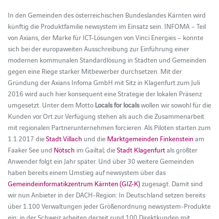
In den Gemeinden des österreichischen Bundeslandes Kärnten wird
künftig die Produktfamilie newsystem im Einsatz sein. INFOMA – Teil
von Axians, der Marke für ICT-Lösungen von Vinci Energies – konnte
sich bei der europaweiten Ausschreibung zur Einführung einer
modernen kommunalen Standardlösung in Städten und Gemeinden
gegen eine Riege starker Mitbewerber durchsetzen. Mit der
Gründung der Axians Infoma GmbH mit Sitz in Klagenfurt zum Juli
2016 wird auch hier konsequent eine Strategie der lokalen Präsenz
umgesetzt. Unter dem Motto
Locals for locals
wollen wir sowohl für die
Kunden vor Ort zur Verfügung stehen als auch die Zusammenarbeit
mit regionalen Partnerunternehmen forcieren. Als Piloten starten zum
1.1.2017 die
Stadt Villach
und die
Marktgemeinden Finkenstein
am
Faaker See und
Nötsch
im Gailtal; die
Stadt Klagenfurt
als größter
Anwender folgt ein Jahr später. Und über 30 weitere Gemeinden
haben bereits einem Umstieg auf newsystem über das
Gemeindeinformatikzentrum Kärnten (GIZ-K)
zugesagt. Damit sind
wir nun Anbieter in der DACH-Region: In Deutschland setzen bereits
über 1.100 Verwaltungen jeder Größenordnung newsystem-Produkte
ein; in der Schweiz arbeiten derzeit rund 100 Direktkunden mit