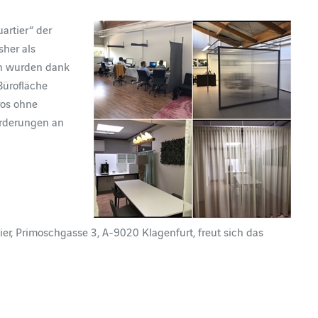
artier“ der
sher als
en wurden dank
 Bürofläche
ros ohne
orderungen an
r, Primoschgasse 3, A-9020 Klagenfurt, freut sich das