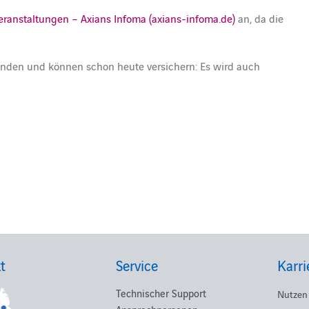
eranstaltungen – Axians Infoma (axians-infoma.de)
an, da die
Kunden und können schon heute versichern: Es wird auch
t
Service
Karri
Technischer Support
Nutzen 