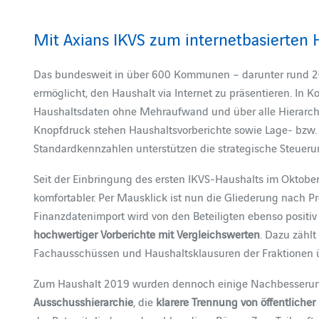
Mit Axians IKVS zum internetbasierten 
Das bundesweit in über 600 Kommunen – darunter rund 2
ermöglicht, den Haushalt via Internet zu präsentieren. In 
Haushaltsdaten ohne Mehraufwand und über alle Hierar
Knopfdruck stehen Haushaltsvorberichte sowie Lage- bzw.
Standardkennzahlen unterstützen die strategische Steueru
Seit der Einbringung des ersten IKVS-Haushalts im Oktober
komfortabler. Per Mausklick ist nun die Gliederung nach P
Finanzdatenimport wird von den Beteiligten ebenso positiv b
hochwertiger Vorberichte mit Vergleichswerten
. Dazu zähl
Fachausschüssen und Haushaltsklausuren der Fraktionen üb
Zum Haushalt 2019 wurden dennoch einige Nachbesserun
Ausschusshierarchie
, die
klarere Trennung von öffentlicher