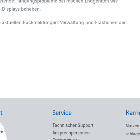
tretende Handlingsprobleme bei mobilen Endgeräten wie
l-Displays beheben.
e aktuellen Rückmeldungen: Verwaltung und Fraktionen der
t
Service
Karri
Technischer Support
Nutzen 
Ansprechpersonen
schlage
Fernwartung