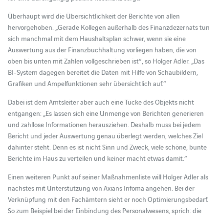
Überhaupt wird die Übersichtlichkeit der Berichte von allen
hervorgehoben. „Gerade Kollegen außerhalb des Finanzdezernats tun
sich manchmal mit dem Haushaltsplan schwer, wenn sie eine
Auswertung aus der Finanzbuchhaltung vorliegen haben, die von
oben bis unten mit Zahlen vollgeschrieben ist“, so Holger Adler. „Das
BI-System dagegen bereitet die Daten mit Hilfe von Schaubildern,
Grafiken und Ampelfunktionen sehr übersichtlich auf.“
Dabei ist dem Amtsleiter aber auch eine Tücke des Objekts nicht
entgangen: „Es lassen sich eine Unmenge von Berichten generieren
und zahllose Informationen herausziehen. Deshalb muss bei jedem
Bericht und jeder Auswertung genau überlegt werden, welches Ziel
dahinter steht. Denn es ist nicht Sinn und Zweck, viele schöne, bunte
Berichte im Haus zu verteilen und keiner macht etwas damit.“
Einen weiteren Punkt auf seiner Maßnahmenliste will Holger Adler als
nächstes mit Unterstützung von Axians Infoma angehen. Bei der
Verknüpfung mit den Fachämtern sieht er noch Optimierungsbedarf.
So zum Beispiel bei der Einbindung des Personalwesens, sprich: die