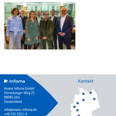
Kontakt
Axians Infoma GmbH
Hörvelsinger Weg 21
89081 Ulm
Deutschland
info@axians-infoma.de
+49 731 1551-0