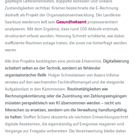
gepflegte Lieferantendaten, doppelte Adressen und unklare
Zuständigkeiten sichtbar. Krämer bezeichnete die E-Rechnung
deshalb als Projekt der Organisationsentwicklung. Der Landkreis
Saarlouis wiederum ließ sein
Gesundheitsamt
prozessorientiert
analysieren. Mit dem Ergebnis, dass rund 100 Abläufe erstmals
strukturiert erfasst wurden. Henning Schmitt schilderte, wie dabei
ineffiziente Routinen zutage traten, die zuvor nie hinterfragt worden
waren.
Alle drei Projekte bestätigten eine zentrale Erkenntnis:
Digitalisierung
scheitert selten an der Technik, sondern an fehlender
organisatorischer Reife
. Holger Schmelzeisen von Axians Infoma
verwies auf den wachsenden Fachkräftemangel und die steigende
Aufgabenlast in den Kämmereien.
Routinetätigkeiten wie
Rechnungskontierung oder die Zuordnung von Zahlungseingängen
müssten perspektivisch von KI übernommen werden – nicht um
Menschen zu ersetzen, sondern um die Verwaltung handlungsfähig
zu halten
. Steffen Schanz skizzierte als nächsten Entwicklungsschritt
digitale Assistenten, die eigenständig auf Ereignisse reagieren und
Vorgänge zur Freigabe vorbereiten. Die Verantwortung bleibe dabei