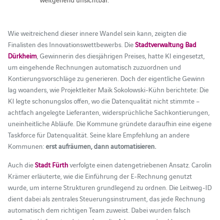
Wie weitreichend dieser innere Wandel sein kann, zeigten die
Finalisten des Innovationswettbewerbs. Die
Stadtverwaltung Bad
Dürkheim
, Gewinnerin des diesjährigen Preises, hatte KI eingesetzt,
um eingehende Rechnungen automatisch zuzuordnen und
Kontierungsvorschläge zu generieren. Doch der eigentliche Gewinn
lag woanders, wie Projektleiter Maik Sokolowski-Kühn berichtete: Die
KI legte schonungslos offen, wo die Datenqualität nicht stimmte –
achtfach angelegte Lieferanten, widersprüchliche Sachkontierungen,
uneinheitliche Abläufe. Die Kommune gründete daraufhin eine eigene
Taskforce für Datenqualität. Seine klare Empfehlung an andere
Kommunen:
erst aufräumen, dann automatisieren.
Auch die
Stadt Fürth
verfolgte einen datengetriebenen Ansatz. Carolin
Krämer erläuterte, wie die Einführung der E-Rechnung genutzt
wurde, um interne Strukturen grundlegend zu ordnen. Die Leitweg-ID
dient dabei als zentrales Steuerungsinstrument, das jede Rechnung
automatisch dem richtigen Team zuweist. Dabei wurden falsch