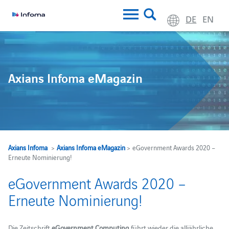
DE
EN
Axians Infoma eMagazin
Axians Infoma
>
Axians Infoma eMagazin
> eGovernment Awards 2020 –
Erneute Nominierung!
eGovernment Awards 2020 –
Erneute Nominierung!
Die Zeitschrift
eGovernment Computing
führt wieder die alljährliche